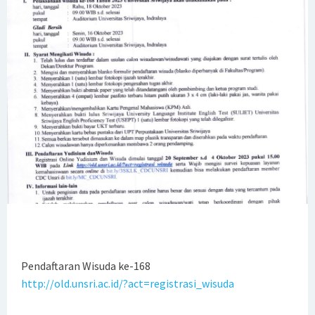
status Unconditional Program Studi Manajemen Program
Sarjana dan Magister
Edaran Kegiatan Akademik Semester Genap 2024/2025
Fakultas Ekonomi Universitas Sriwijaya
PENGUMUMAN WISUDA UNIVERSITAS SRIWIJAYA PERIODE 176
SK Rektor tentang Penetapan Mahasiswa yang
Mengajukan Penundaan Kegiatan Akademik (Stop Out) di
Semester Ganjil 2024/2025
Pengumuman Pembayaran UKT Semester Genap
Pendaftaran Wisuda ke-168
2024/2025
http://old.unsri.ac.id/?act=registrasi_wisuda
Pengukuhan Guru Besar Fakultas Ekonomi Universitas