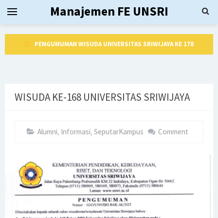
Manajemen FE UNSRI
PENGUMUMAN WISUDA UNIVERSITAS SRIWIJAYA KE 178
Edaran Akhir Perkuliahan Semester Genap 2024/2025
Dekan Fakultas Ekonomi Universitas Sriwijaya Periode
WISUDA KE-168 UNIVERSITAS SRIWIJAYA
2025 - 2030
Yudisium dan Pelepasan Alumni Baru Periode 177 Februari
Alumni
,
Informasi
,
SeputarKampus
Comment
dan Maret 2025
PENGUMUMAN WISUDA UNIVERSITAS SRIWIJAYA KE-177
Jadwal Kuliah Bulan Ramadhan 1446 H
Akreditasi Internasional Full Accredited FIBAA dengan