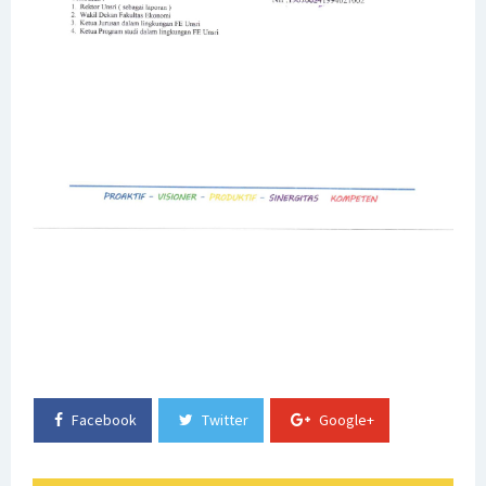
Times Higher Education
Selamat Kepada Dr. Muhammad Ichsan Hadjri, S.T., S.M.,
M.M. atas Terpilihnya sebagai Ketua Dewan Pengurus
Nasional APSMBI 2024-2026
Program Studi S1 Manajemen Fakultas Ekonomi
Universitas Sriwijaya meraih Akreditasi Unggul
Mahasiswa Program Studi S1 Manajemen Fakultas
Ekonomi Universitas Sriwijaya yang Lolos Seleksi MSIB
SK Rektor Tentang Penetapan Nama-nama Mahasiswa
Program Pertukaran Mahasiswa Merdeka (PMM) Outbound
Facebook
Twitter
Google+
PKKM Universitas Sriwijaya Periode Semester Ganjil