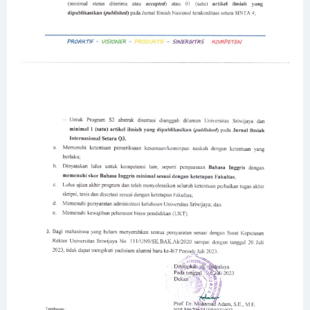
INTERNATIONAL BENCHMARKING JURUSAN MANAJEMEN
FAKULTAS EKONOMI UNIVERSITAS SRIWIJAYA KE FACULTY OF
MANAGEMENT, UNIVERSITI TEKNOLOGI MALAYSIA (UTM)
YUDISIUM DAN PELEPASAN ALUMI BARU KE-175 PERIODE
NOVEMBER 2024
PENGUMUMAN WISUDA UNIVERSITAS SRIWIJAYA PERIODE 175
WORKSHOP KURIKULUM JURUSAN MANAJEMEN
KULIAH UMUM JURUSAN MANAJEMEN
Focus Group Discussion
Universitas Sriwijaya Meraih Top 8 National Ranked versi