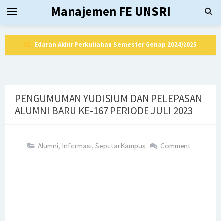
Manajemen FE UNSRI
Edaran Akhir Perkuliahan Semester Genap 2024/2025
Dekan Fakultas Ekonomi Universitas Sriwijaya Periode
2025 - 2030
PENGUMUMAN YUDISIUM DAN PELEPASAN
Yudisium dan Pelepasan Alumni Baru Periode 177 Februari
ALUMNI BARU KE-167 PERIODE JULI 2023
dan Maret 2025
Alumni
,
Informasi
,
SeputarKampus
Comment
PENGUMUMAN WISUDA UNIVERSITAS SRIWIJAYA KE-177
Jadwal Kuliah Bulan Ramadhan 1446 H
Akreditasi Internasional Full Accredited FIBAA dengan
status Unconditional Program Studi Manajemen Program