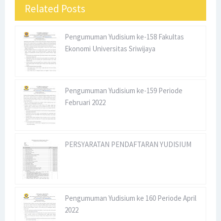
Related Posts
2024/2025
Penerimaan Dosen CPNS TA 2024 Jurusan Manajemen
Pengumuman Yudisium ke-158 Fakultas
Ekonomi Universitas Sriwijaya
Fakultas Ekonomi Universitas Sriwijaya
PENGUMUMAN WISUDA UNIVERSITAS SRIWIJAYA KE-179
Pengumuman Yudisium ke-159 Periode
PENGUMUMAN WISUDA UNIVERSITAS SRIWIJAYA KE 178
Februari 2022
Sunday, 9 August
PERSYARATAN PENDAFTARAN YUDISIUM
Pengumuman Yudisium ke 160 Periode April
2022