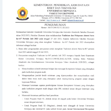
Sarjana dan Magister
Edaran Kegiatan Akademik Semester Genap 2024/2025
Fakultas Ekonomi Universitas Sriwijaya
PENGUMUMAN WISUDA UNIVERSITAS SRIWIJAYA PERIODE 176
SK Rektor tentang Penetapan Mahasiswa yang
Mengajukan Penundaan Kegiatan Akademik (Stop Out) di
Semester Ganjil 2024/2025
Pengumuman Pembayaran UKT Semester Genap
2024/2025
Pengukuhan Guru Besar Fakultas Ekonomi Universitas
Sriwijaya Prof. Dr. Yuliani, S.E., M.M.