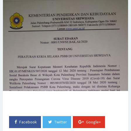
status Unconditional Program Studi Manajemen Program
Sarjana dan Magister
Edaran Kegiatan Akademik Semester Genap 2024/2025
Fakultas Ekonomi Universitas Sriwijaya
PENGUMUMAN WISUDA UNIVERSITAS SRIWIJAYA PERIODE 176
SK Rektor tentang Penetapan Mahasiswa yang
Mengajukan Penundaan Kegiatan Akademik (Stop Out) di
Semester Ganjil 2024/2025
Pengumuman Pembayaran UKT Semester Genap
2024/2025
Facebook
Twitter
Google+
Pengukuhan Guru Besar Fakultas Ekonomi Universitas