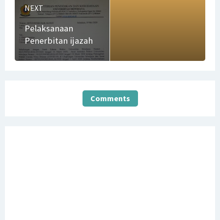
NEXT
PKKM Universitas Sriwijaya Periode Semester Ganjil
Pelaksanaan
2024/2025
Penerbitan ijazah
Penerimaan Dosen CPNS TA 2024 Jurusan Manajemen
Fakultas Ekonomi Universitas Sriwijaya
PENGUMUMAN WISUDA UNIVERSITAS SRIWIJAYA KE-179
Comments
Thursday, 6 August