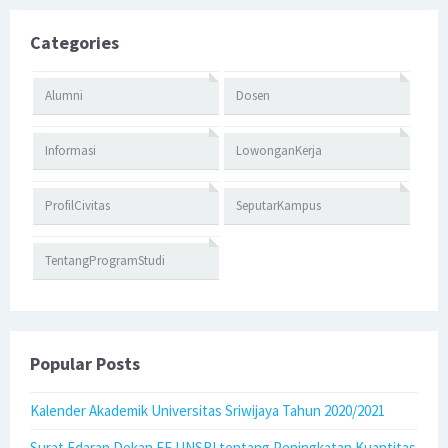
Categories
Alumni
Dosen
Informasi
LowonganKerja
ProfilCivitas
SeputarKampus
TentangProgramStudi
Popular Posts
Kalender Akademik Universitas Sriwijaya Tahun 2020/2021
Surat Edaran Dekan FE UNSRI tentang Peningkatan Kuantitas