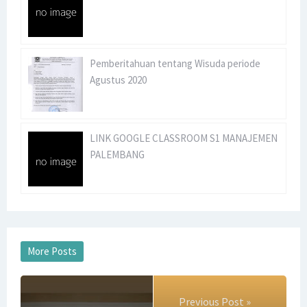
Universitas Sriwijaya Meraih Top 8 National Ranked versi
Times Higher Education
Selamat Kepada Dr. Muhammad Ichsan Hadjri, S.T., S.M.,
Pemberitahuan tentang Wisuda periode
Agustus 2020
M.M. atas Terpilihnya sebagai Ketua Dewan Pengurus
Nasional APSMBI 2024-2026
LINK GOOGLE CLASSROOM S1 MANAJEMEN
Program Studi S1 Manajemen Fakultas Ekonomi
PALEMBANG
Universitas Sriwijaya meraih Akreditasi Unggul
Mahasiswa Program Studi S1 Manajemen Fakultas
Ekonomi Universitas Sriwijaya yang Lolos Seleksi MSIB
SK Rektor Tentang Penetapan Nama-nama Mahasiswa
Program Pertukaran Mahasiswa Merdeka (PMM) Outbound
Previous Post »