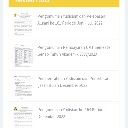
Universitas Sriwijaya Meraih Top 8 National Ranked versi
Times Higher Education
Pengumuman Yudisium dan Pelepasan
Alumni ke 161 Periode Juni - Juli 2022
Selamat Kepada Dr. Muhammad Ichsan Hadjri, S.T., S.M.,
M.M. atas Terpilihnya sebagai Ketua Dewan Pengurus
Pengumuman Pembayaran UKT Semester
Nasional APSMBI 2024-2026
Genap Tahun Akademik 2022/2023
Program Studi S1 Manajemen Fakultas Ekonomi
Universitas Sriwijaya meraih Akreditasi Unggul
Pemberitahuan Yudisium dan Penerbitan
Ijazah Bulan Desember 2022
Mahasiswa Program Studi S1 Manajemen Fakultas
Ekonomi Universitas Sriwijaya yang Lolos Seleksi MSIB
Pengumuman Yudisium ke-164 Periode
SK Rektor Tentang Penetapan Nama-nama Mahasiswa
Desember 2022
Program Pertukaran Mahasiswa Merdeka (PMM) Outbound