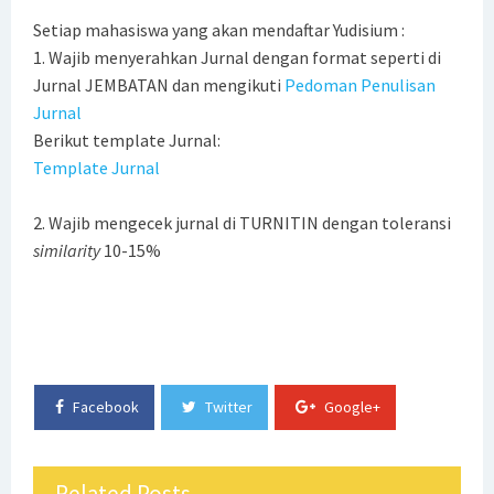
Setiap mahasiswa yang akan mendaftar Yudisium :
Sriwijaya Prof. Dr. Yuliani, S.E., M.M.
1. Wajib menyerahkan Jurnal dengan format seperti di
Jurnal JEMBATAN dan mengikuti
Pedoman Penulisan
INTERNATIONAL BENCHMARKING JURUSAN MANAJEMEN
Jurnal
FAKULTAS EKONOMI UNIVERSITAS SRIWIJAYA KE FACULTY OF
Berikut template Jurnal:
Template Jurnal
MANAGEMENT, UNIVERSITI TEKNOLOGI MALAYSIA (UTM)
2. Wajib mengecek jurnal di TURNITIN dengan toleransi
YUDISIUM DAN PELEPASAN ALUMI BARU KE-175 PERIODE
similarity
10-15%
NOVEMBER 2024
PENGUMUMAN WISUDA UNIVERSITAS SRIWIJAYA PERIODE 175
WORKSHOP KURIKULUM JURUSAN MANAJEMEN
Facebook
Twitter
Google+
KULIAH UMUM JURUSAN MANAJEMEN
Focus Group Discussion
Related Posts