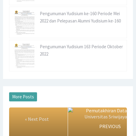
PKKM Universitas Sriwijaya Periode Semester Ganjil
Pengumuman Yudisium ke-160 Periode Mei
2024/2025
2022 dan Pelepasan Alumni Yudisium ke-160
Penerimaan Dosen CPNS TA 2024 Jurusan Manajemen
Fakultas Ekonomi Universitas Sriwijaya
Pengumuman Yudisium 163 Periode Oktober
2022
PENGUMUMAN WISUDA UNIVERSITAS SRIWIJAYA KE-179
Friday, 7 August
« Next Post
PREVIOUS