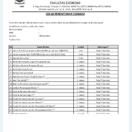
status Unconditional Program Studi Manajemen Program
Sarjana dan Magister
Edaran Kegiatan Akademik Semester Genap 2024/2025
Fakultas Ekonomi Universitas Sriwijaya
PENGUMUMAN WISUDA UNIVERSITAS SRIWIJAYA PERIODE 176
SK Rektor tentang Penetapan Mahasiswa yang
Mengajukan Penundaan Kegiatan Akademik (Stop Out) di
Semester Ganjil 2024/2025
Pengumuman Pembayaran UKT Semester Genap
2024/2025
Pengukuhan Guru Besar Fakultas Ekonomi Universitas