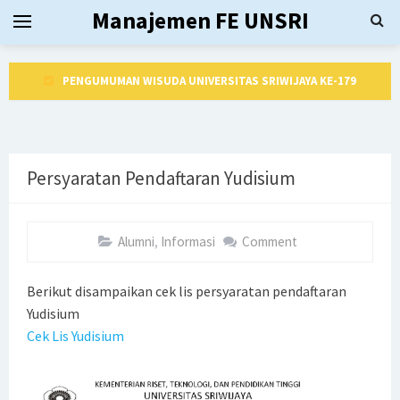
Manajemen FE UNSRI
PENGUMUMAN WISUDA UNIVERSITAS SRIWIJAYA KE 178
Edaran Akhir Perkuliahan Semester Genap 2024/2025
Dekan Fakultas Ekonomi Universitas Sriwijaya Periode
Persyaratan Pendaftaran Yudisium
2025 - 2030
Yudisium dan Pelepasan Alumni Baru Periode 177 Februari
Alumni
,
Informasi
Comment
dan Maret 2025
Berikut disampaikan cek lis persyaratan pendaftaran
PENGUMUMAN WISUDA UNIVERSITAS SRIWIJAYA KE-177
Yudisium
Cek Lis Yudisium
Jadwal Kuliah Bulan Ramadhan 1446 H
Akreditasi Internasional Full Accredited FIBAA dengan