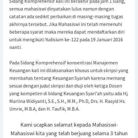
Sidang Komprehensif kali ini berakhir pada jam 1 siang,
semua mahasiswi dinyatakan lulus namun dengan
Sriwijaya Prof. Dr. Yuliani, S.E., M.M.
catatan ada sedikit perbaikan di masing-masing tugas
akhirnya tersebut. Jika Mahasiswi ini telah memenuhi
INTERNATIONAL BENCHMARKING JURUSAN MANAJEMEN
beberapa syarat maka mereka dapat mendaftarkan diri
FAKULTAS EKONOMI UNIVERSITAS SRIWIJAYA KE FACULTY OF
untuk mengikuti Yudisium ke-122 pada 19 Januari 2016
nanti.
MANAGEMENT, UNIVERSITI TEKNOLOGI MALAYSIA (UTM)
Pada Sidang Komprehensif konsentrasi Manajemen
YUDISIUM DAN PELEPASAN ALUMI BARU KE-175 PERIODE
Keuangan kali ini dilaksanakan khusus untuk skripsi yang
NOVEMBER 2024
membahas tentang Keuangan Syariah karena memang
sesuai dengan judul skripsi dan diuji oleh ketiga Dosen
PENGUMUMAN WISUDA UNIVERSITAS SRIWIJAYA PERIODE 175
yang kompeten di bidang Keuangan Syari'ah yaitu ada Hj.
Marlina Widiyanti, S.E., S.H., M.M., Ph.D, Drs. H. Rasyid Hs.
WORKSHOP KURIKULUM JURUSAN MANAJEMEN
Umrie, M.B.A, dan H. Taufik, M.B.A.
KULIAH UMUM JURUSAN MANAJEMEN
Kami ucapkan selamat kepada Mahasiswi-
Focus Group Discussion
Mahasiswi kita yang telah berjuang selama 3 tahun