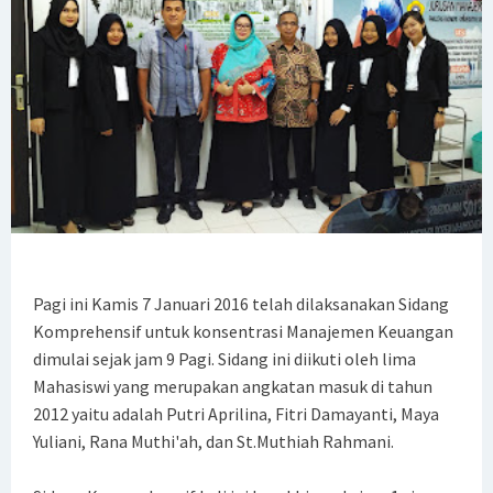
status Unconditional Program Studi Manajemen Program
Sarjana dan Magister
Edaran Kegiatan Akademik Semester Genap 2024/2025
Fakultas Ekonomi Universitas Sriwijaya
PENGUMUMAN WISUDA UNIVERSITAS SRIWIJAYA PERIODE 176
SK Rektor tentang Penetapan Mahasiswa yang
Mengajukan Penundaan Kegiatan Akademik (Stop Out) di
Pagi ini Kamis 7 Januari 2016 telah dilaksanakan Sidang
Komprehensif untuk konsentrasi Manajemen Keuangan
Semester Ganjil 2024/2025
dimulai sejak jam 9 Pagi. Sidang ini diikuti oleh lima
Mahasiswi yang merupakan angkatan masuk di tahun
Pengumuman Pembayaran UKT Semester Genap
2012 yaitu adalah Putri Aprilina, Fitri Damayanti, Maya
2024/2025
Yuliani, Rana Muthi'ah, dan St.Muthiah Rahmani.
Pengukuhan Guru Besar Fakultas Ekonomi Universitas